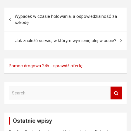
Nawigacja
Wypadek w czasie holowania, a odpowiedzialność za
wpisu
szkodę
Jak znaleźć serwis, w którym wymienię olej w aucie?
Pomoc drogowa 24h - sprawdź ofertę
S
e
a
r
c
Ostatnie wpisy
h