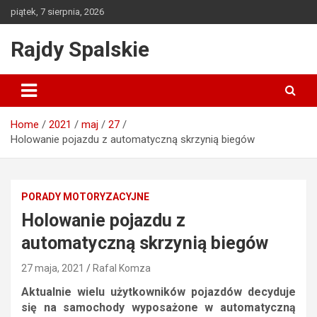
Skip
piątek, 7 sierpnia, 2026
to
content
Rajdy Spalskie
Home
2021
maj
27
Holowanie pojazdu z automatyczną skrzynią biegów
PORADY MOTORYZACYJNE
Holowanie pojazdu z
automatyczną skrzynią biegów
27 maja, 2021
Rafal Komza
Aktualnie wielu użytkowników pojazdów decyduje
się na samochody wyposażone w automatyczną