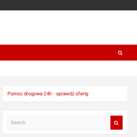
Pomoc drogowa 24h - sprawdź ofertę
S
e
a