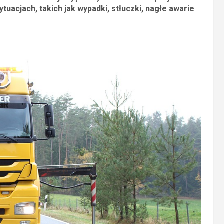
uacjach, takich jak wypadki, stłuczki, nagłe awarie