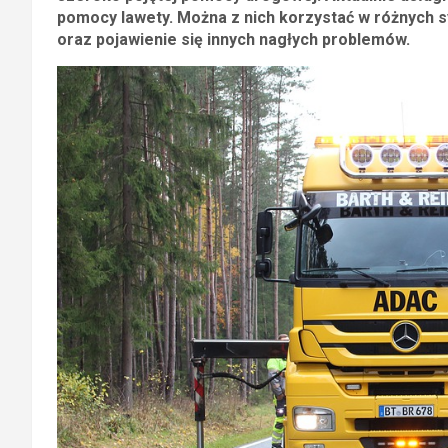
pomocy lawety. Można z nich korzystać w różnych syt
oraz pojawienie się innych nagłych problemów.