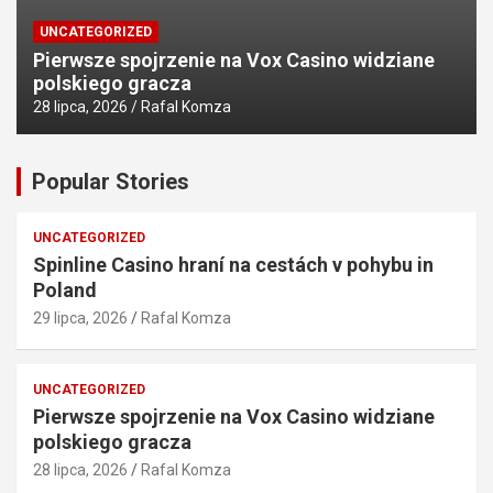
UNCATEGORIZED
Pierwsze spojrzenie na Vox Casino widziane
polskiego gracza
28 lipca, 2026
Rafal Komza
Popular Stories
UNCATEGORIZED
Spinline Casino hraní na cestách v pohybu in
Poland
29 lipca, 2026
Rafal Komza
UNCATEGORIZED
Pierwsze spojrzenie na Vox Casino widziane
polskiego gracza
28 lipca, 2026
Rafal Komza