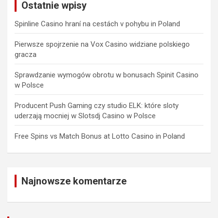
Ostatnie wpisy
h
Spinline Casino hraní na cestách v pohybu in Poland
Pierwsze spojrzenie na Vox Casino widziane polskiego
gracza
Sprawdzanie wymogów obrotu w bonusach Spinit Casino
w Polsce
Producent Push Gaming czy studio ELK: które sloty
uderzają mocniej w Slotsdj Casino w Polsce
Free Spins vs Match Bonus at Lotto Casino in Poland
Najnowsze komentarze