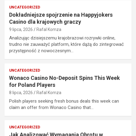
UNCATEGORIZED
Dokładniejsze spojrzenie na Happyjokers
Casino dla krajowych graczy
9 lipca, 2026
Rafal Komza
Analizując dzisiejszemu krajobrazowi rozrywki online,
trudno nie zauważyć platform, które dążą do zintegrować
przystępność z nowoczesnym…
UNCATEGORIZED
Wonaco Casino No-Deposit Spins This Week
for Poland Players
8 lipca, 2026
Rafal Komza
Polish players seeking fresh bonus deals this week can
claim an offer from Wonaco Casino that…
UNCATEGORIZED
Jak Analizować Wymagania Obrotu w