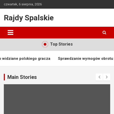
Skip
czwartek, 6 sierpnia, 2026
to
content
Rajdy Spalskie
Top Stories
ziane polskiego gracza
Sprawdzanie wymogów obrotu w bon
Main Stories