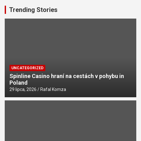
Trending Stories
UNCATEGORIZED
Spinline Casino hraní na cestách v pohybu in
Poland
29 lipca, 2026
Rafal Komza