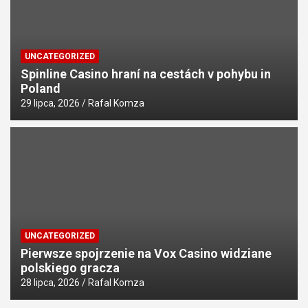
UNCATEGORIZED
Spinline Casino hraní na cestách v pohybu in
Poland
29 lipca, 2026
Rafal Komza
UNCATEGORIZED
Pierwsze spojrzenie na Vox Casino widziane
polskiego gracza
28 lipca, 2026
Rafal Komza